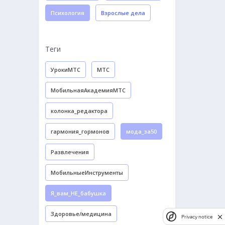
Психология
Взрослые дела
Теги
УрокиМТС
МТС
МобильнаяАкадемияМТС
колонка_редактора
гармония_гормонов
мода_за50
Развлечения
МобильныеИнструменты
Я_вам_НЕ_бабушка
Здоровье/медицина
Privacy notice