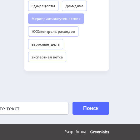
Еда/рецепты
Дом/дача
Мероприятия/путешествия
ЖКХ/контроль расходов
взрослые_дела
экспертная ветка
Поиск
Разработка