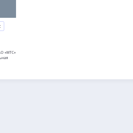
С
АО «МТС»
ьная