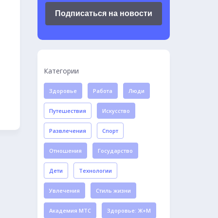
Подписаться на новости
Категории
Здоровье
Работа
Люди
Путешествия
Искусство
Развлечения
Спорт
Отношения
Государство
Дети
Технологии
Увлечения
Стиль жизни
Академия МТС
Здоровье: Ж+М