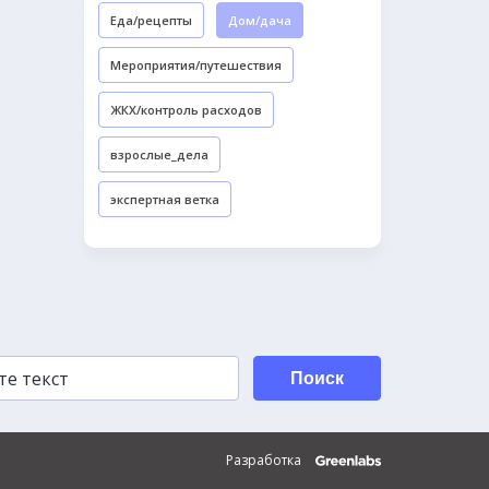
Еда/рецепты
Дом/дача
Мероприятия/путешествия
ЖКХ/контроль расходов
взрослые_дела
экспертная ветка
Поиск
Разработка