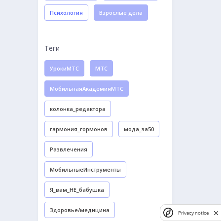
Психология
Взрослые дела
Теги
УрокиМТС
МТС
МобильнаяАкадемияМТС
колонка_редактора
гармония_гормонов
мода_за50
Развлечения
МобильныеИнструменты
Я_вам_НЕ_бабушка
Здоровье/медицина
Privacy notice