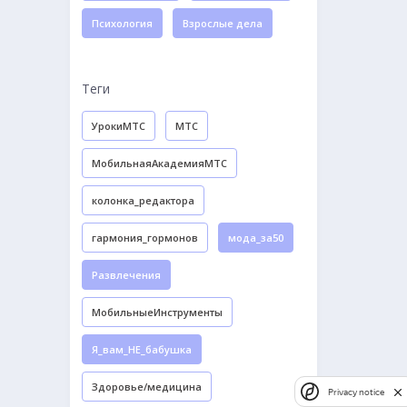
Психология
Взрослые дела
Теги
УрокиМТС
МТС
МобильнаяАкадемияМТС
колонка_редактора
гармония_гормонов
мода_за50
Развлечения
МобильныеИнструменты
Я_вам_НЕ_бабушка
Здоровье/медицина
Privacy notice