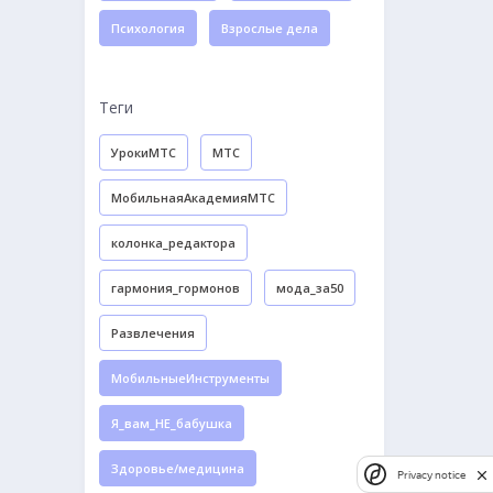
Психология
Взрослые дела
Теги
УрокиМТС
МТС
МобильнаяАкадемияМТС
колонка_редактора
гармония_гормонов
мода_за50
Развлечения
МобильныеИнструменты
Я_вам_НЕ_бабушка
Здоровье/медицина
Privacy notice