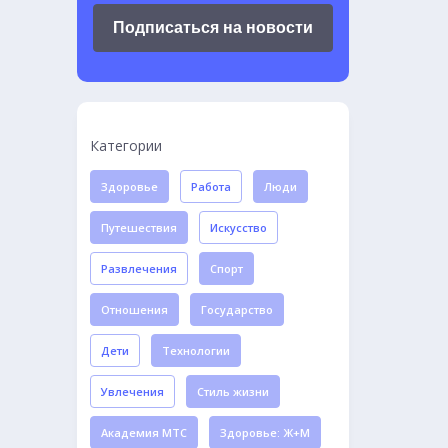
Подписаться на новости
Категории
Здоровье
Работа
Люди
Путешествия
Искусство
Развлечения
Спорт
Отношения
Государство
Дети
Технологии
Увлечения
Стиль жизни
Академия МТС
Здоровье: Ж+М