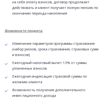
на себя оплату взносов, договор продолжает
действовать и клиент получает полную пенсию по
окончанию периода накопления
Отправить сообщение
Возможности продукта:
Нажимая кнопку "Отправить" Вы даете согласие с
Политикой
конфиденциальности
Изменение параметров программы страхования
(набор рисков, срока страхования, страховых сумм
Поля, отмеченные
, обязательны для заполнения
*
и взносов)
Ежегодный налоговый вычет 13% от суммы
уплаченных взносов
Ежегодная индексация страховой суммы по
желанию клиента
Возможность получения дополнительного
инвестиционного дохода