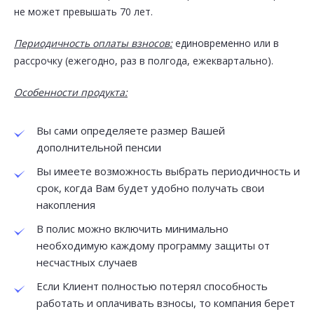
Предложение:
не может превышать 70 лет.
Продукт пенсионного страхования
Периодичность оплаты взносов:
единовременно или в
рассрочку (ежегодно, раз в полгода, ежеквартально).
*
Ваша оценка
Особенности продукта:
Вы сами определяете размер Вашей
*
Ваш комментарий
дополнительной пенсии
Вы имеете возможность выбрать периодичность и
срок, когда Вам будет удобно получать свои
накопления
В полис можно включить минимально
необходимую каждому программу защиты от
несчастных случаев
Если Клиент полностью потерял способность
работать и оплачивать взносы, то компания берет