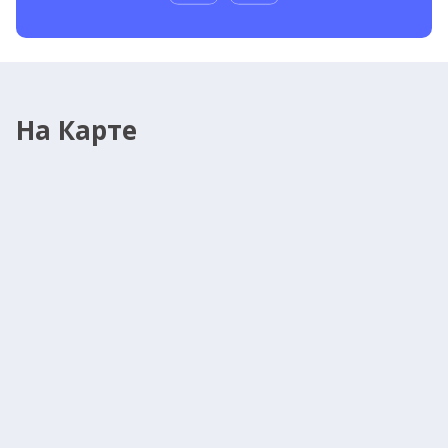
конфиденциальности
Поля, отмеченные
, обязательны для заполнения
*
На Карте