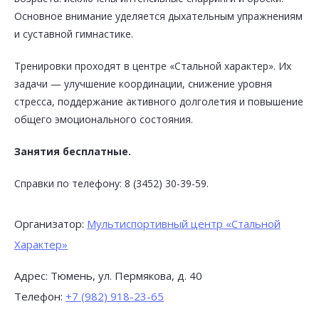
Основное внимание уделяется дыхательным упражнениям
и суставной гимнастике.
Тренировки проходят в центре «Стальной характер». Их
задачи — улучшение координации, снижение уровня
стресса, поддержание активного долголетия и повышение
Поделиться впечатлениями
общего эмоционального состояния.
Занятия бесплатные.
Категория:
Спорт
Справки по телефону: 8 (3452) 30-39-59.
Предложение:
Бесплатные занятия по боевому искусству
Организатор:
Мультиспортивный центр «Стальной
Характер»
*
Ваша оценка
Адрес: Тюмень, ул. Пермякова, д. 40
Телефон:
+7 (982) 918-23-65