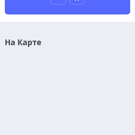
На Карте
Отправить сообщение
Нажимая кнопку "Отправить" Вы даете согласие с
Политикой
конфиденциальности
Поля, отмеченные
, обязательны для заполнения
*