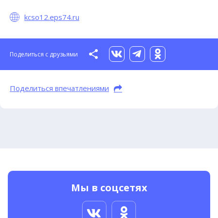
Досуг
kcso12.eps74.ru
Предложение:
Пенсионеров приглашают в вокальный
кружок
Поделиться с друзьями
*
Ваша оценка
Поделиться впечатлениями
*
Ваш комментарий
Мы в соцсетях