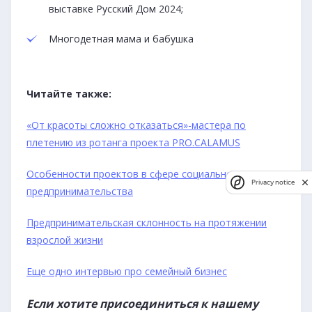
выставке Русский Дом 2024;
Многодетная мама и бабушка
Читайте также:
«От красоты сложно отказаться»-мастера по
плетению из ротанга проекта PRO.CALAMUS
Особенности проектов в сфере социального
Privacy notice
Privacy notice
предпринимательства
Предпринимательская склонность на протяжении
взрослой жизни
Еще одно интервью про семейный бизнес
Если хотите присоединиться к нашему